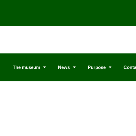
N
The museum
News
Purpose
Conta