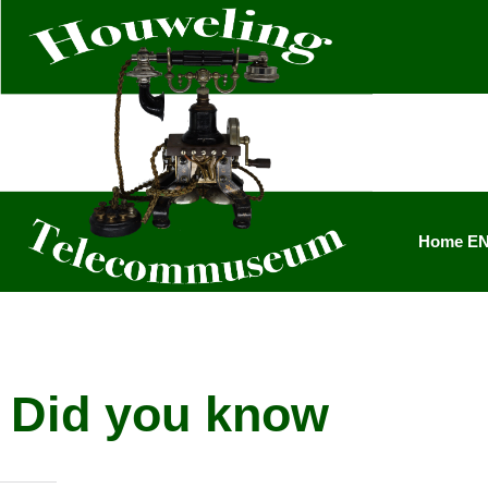
Skip
to
content
Home E
Did you know