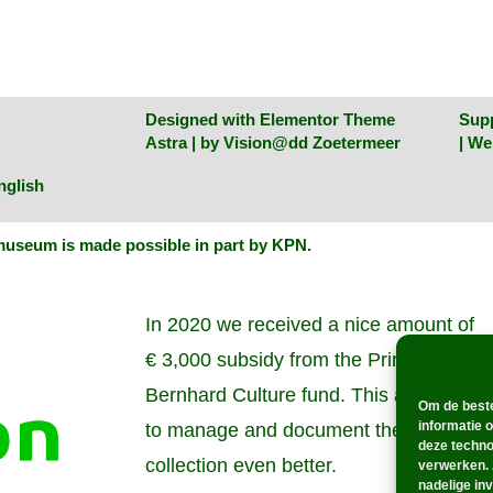
Designed with Elementor Theme
Sup
Astra | by
Vision@dd Zoetermeer
| W
nglish
useum is made possible in part by KPN
.
In 2020 we received a nice amount of
€ 3,000 subsidy from the Prince
Bernhard Culture fund. This allowed us
Om de beste
informatie 
to manage and document the
deze techno
collection even better.
verwerken. 
nadelige in