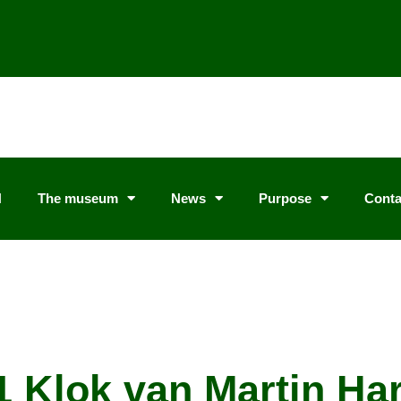
N
The museum
News
Purpose
Conta
1 Klok van Martin Ha