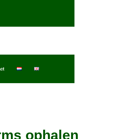
ct
rms ophalen