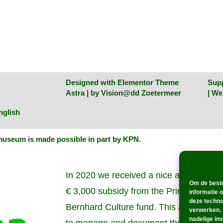
Designed with Elementor Theme
Sup
Astra | by
Vision@dd Zoetermeer
| W
nglish
useum is made possible in part by KPN
.
In 2020 we received a nice amount of
Om de beste
€ 3,000 subsidy from the Prince
informatie 
deze techno
Bernhard Culture fund. This allowed us
verwerken. 
nadelige in