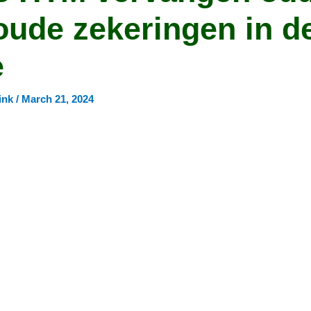
oude zekeringen in d
e
ink
/
March 21, 2024