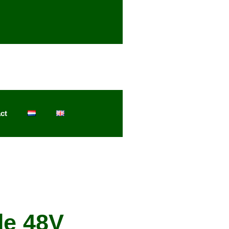
ct
de 48V