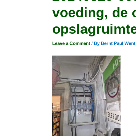
voeding, de 
opslagruimt
Leave a Comment
/ By
Bernt Paul Went