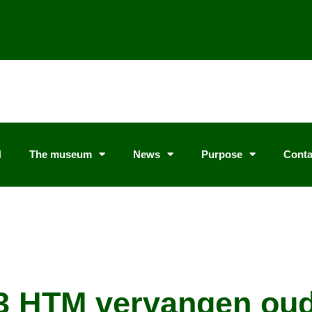
N
The museum
News
Purpose
Conta
3 HTM vervangen ou