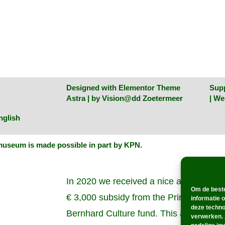
Designed with Elementor Theme
Sup
Astra | by
Vision@dd Zoetermeer
| W
nglish
useum is made possible in part by KPN
.
In 2020 we received a nice amount of
Om de beste
€ 3,000 subsidy from the Prince
informatie 
deze techno
Bernhard Culture fund. This allowed us
verwerken. 