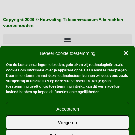
Copyright 2026 © Houweling Telecommuseum Alle rechten
voorbehouden.
Beheer cookie toestemming
Buitenlandse verzamelaars
Om de beste ervaringen te bieden, gebruiken wij technologieën zoals
cookies om informatie over je apparaat op te slaan en/of te raadplegen.
Door in te stemmen met deze technologieën kunnen wij gegevens zoals
surfgedrag of unieke ID's op deze site verwerken. Als je geen
Hoe werkt dat?
toestemming geeft of uw toestemming intrekt, kan dit een nadelige
invloed hebben op bepaalde functies en mogelijkheden.
Accepteren
Ontworpen met Elementor Theme Astra | door
Vision@dd
Weigeren
Zoetermeer