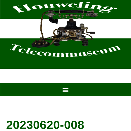
Ga
naar
de
inhoud
20230620-008