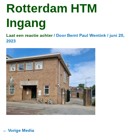
Rotterdam HTM
Ingang
Laat een reactie achter
/ Door
Bernt Paul Wentink
/
juni 20,
2023
←
Vorige Media