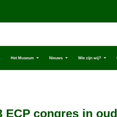
L
Het Museum
Nieuws
Wie zijn wij?
3 ECP congres in ou