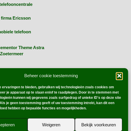
telefooncentrale
 firma Ericsson
obiele telefoon
lementor Theme Astra
Zoetermeer
r
WordPress
. | Webmaster:
CBO
Beheer cookie toestemming
 ervaringen te bieden, gebruiken wij technologieën zoals cookies om
over je apparaat op te slaan en/of te raadplegen. Door in te stemmen met
logieën kunnen wij gegevens zoals surfgedrag of unieke ID's op deze site
Als je geen toestemming geeft of uw toestemming intrekt, kan dit een
vloed hebben op bepaalde functies en mogelijkheden.
epteren
Weigeren
Bekijk voorkeuren