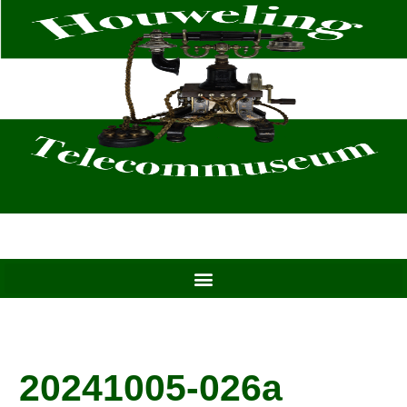
Ga
naar
de
inhoud
20241005-026a