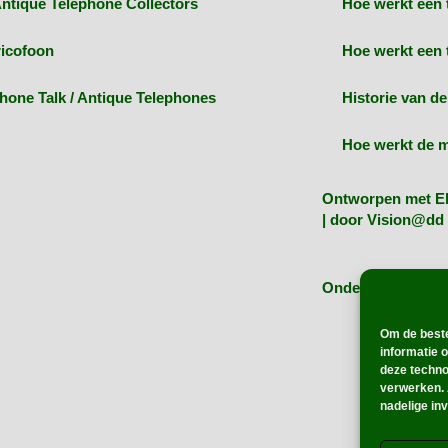
ntique Telephone Collectors
Hoe werkt een 
ricofoon
Hoe werkt een 
hone Talk / Antique Telephones
Historie van de
Hoe werkt de m
Ontworpen met E
| door
Vision@dd 
Ondersteund doo
Om de beste
informatie 
deze techno
verwerken. 
nadelige in