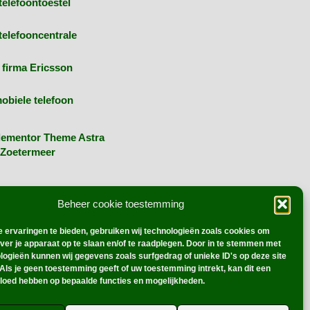
telefoontoestel
telefooncentrale
 firma Ericsson
obiele telefoon
lementor Theme Astra
Zoetermeer
r
WordPress
. | Webmaster:
CBO
Beheer cookie toestemming
 ervaringen te bieden, gebruiken wij technologieën zoals cookies om
over je apparaat op te slaan en/of te raadplegen. Door in te stemmen met
logieën kunnen wij gegevens zoals surfgedrag of unieke ID's op deze site
Als je geen toestemming geeft of uw toestemming intrekt, kan dit een
vloed hebben op bepaalde functies en mogelijkheden.