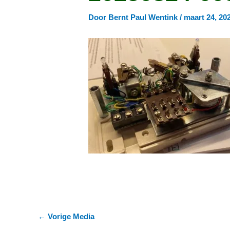
Door
Bernt Paul Wentink
/
maart 24, 20
←
Vorige Media