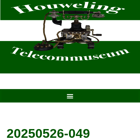
Ga
naar
de
inhoud
20250526-049