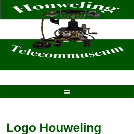
Ga
naar
de
inhoud
Logo Houweling