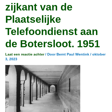
zijkant van de
Plaatselijke
Telefoondienst aan
de Botersloot. 1951
Laat een reactie achter
/ Door
Bernt Paul Wentink
/
oktober
3, 2023