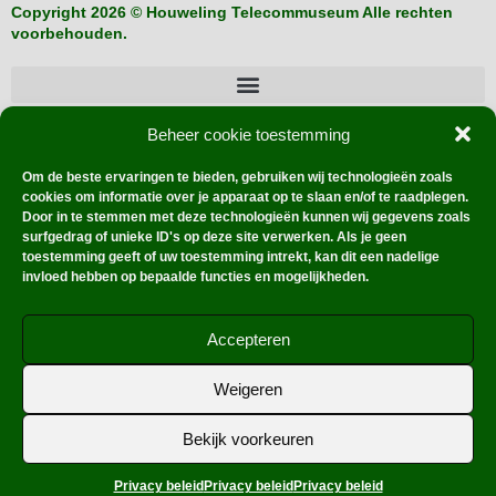
Copyright 2026 © Houweling Telecommuseum Alle rechten
voorbehouden.
Beheer cookie toestemming
Buitenlandse verzamelaars
Om de beste ervaringen te bieden, gebruiken wij technologieën zoals
cookies om informatie over je apparaat op te slaan en/of te raadplegen.
Door in te stemmen met deze technologieën kunnen wij gegevens zoals
surfgedrag of unieke ID's op deze site verwerken. Als je geen
Hoe werkt dat?
toestemming geeft of uw toestemming intrekt, kan dit een nadelige
invloed hebben op bepaalde functies en mogelijkheden.
Accepteren
Ontworpen met Elementor Theme Astra | door
Vision@dd
Weigeren
Zoetermeer
Bekijk voorkeuren
Ondersteund door
WordPress
. | Webmaster:
CBO
Privacy beleid
Privacy beleid
Privacy beleid